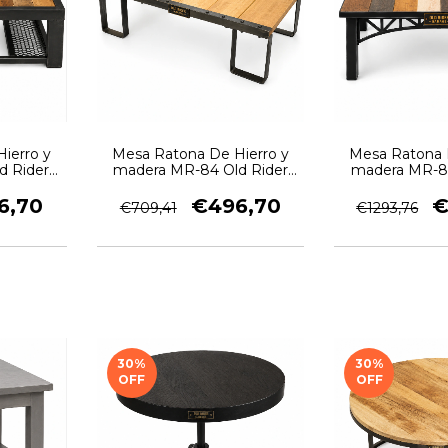
ierro y
Mesa Ratona De Hierro y
Mesa Ratona 
d Rider
madera MR-84 Old Rider
madera MR-82
Garage
Gara
6,70
€496,70
€
€709,41
€1293,76
30
%
30
%
OFF
OFF