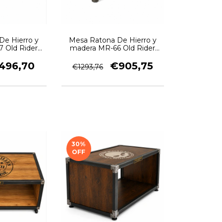
De Hierro y
Mesa Ratona De Hierro y
 Old Rider
madera MR-66 Old Rider
ge
Garage
496,70
€905,75
€1293,76
30
%
OFF