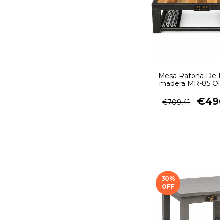
Mesa Ratona De H
madera MR-85 Ol
Garage
€49
€709,41
30
%
OFF