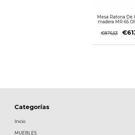
Mesa Ratona De H
madera MR-65 Ol
Garage
€61
€876,53
Categorías
Inicio
MUEBLES