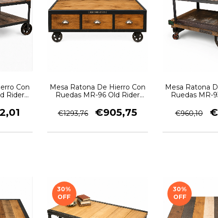
erro Con
Mesa Ratona De Hierro Con
Mesa Ratona D
d Rider
Ruedas MR-96 Old Rider
Ruedas MR-93
Garage
Gara
2,01
€905,75
€
€1293,76
€960,10
30
%
30
%
OFF
OFF