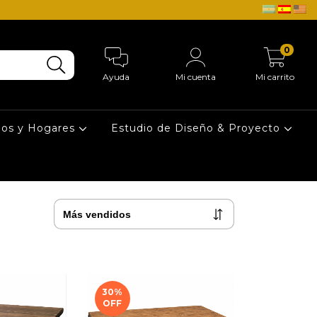
0
Ayuda
Mi cuenta
Mi carrito
ios у Hogares
Estudio de Diseño & Proyecto
30
%
OFF