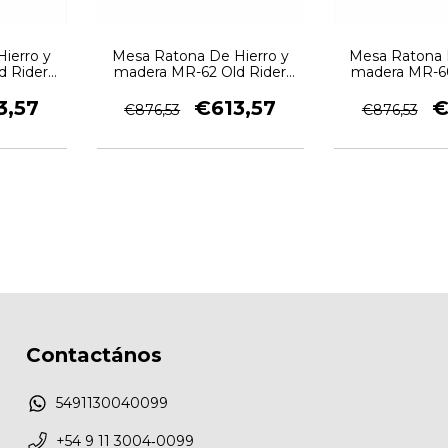
ierro y
Mesa Ratona De Hierro y
Mesa Ratona 
d Rider
madera MR-62 Old Rider
madera MR-60
Garage
Gara
3,57
€613,57
€
€876,53
€876,53
Contactános
5491130040099
‪+54 9 11 3004‑0099‬