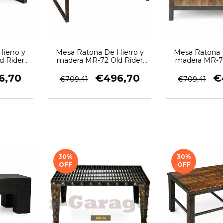
ierro y
Mesa Ratona De Hierro y
Mesa Ratona 
d Rider
madera MR-72 Old Rider
madera MR-71
Garage
Gara
6,70
€496,70
€
€709,41
€709,41
30
%
30
%
OFF
OFF