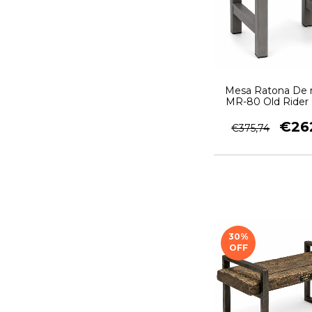
Mesa Ratona De
MR-80 Old Rider
€26
€375,74
30
%
OFF