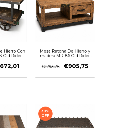
e Hierro Con
Mesa Ratona De Hierro y
 Old Rider
madera MR-86 Old Rider
ge
Garage
672,01
€905,75
€1293,76
30
%
OFF