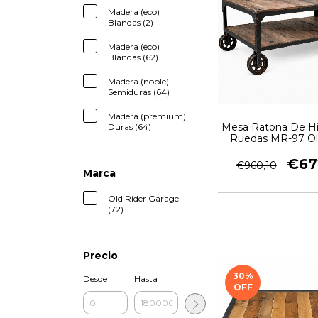
Madera (eco)
Blandas (2)
Madera (eco)
Blandas (62)
Madera (noble)
Semiduras (64)
Madera (premium)
Mesa Ratona De Hi
Duras (64)
Ruedas MR-97 Ol
Garage
€67
€960,10
Marca
Old Rider Garage
(72)
Precio
30
%
Desde
Hasta
OFF