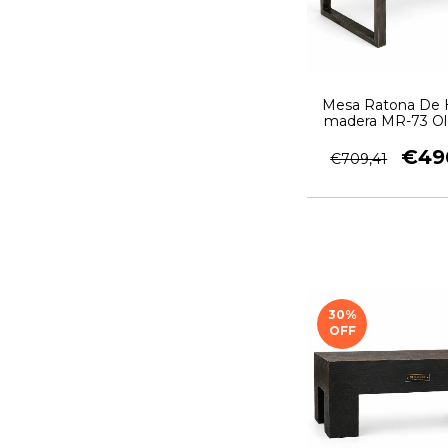
Mesa Ratona De H
madera MR-73 Ol
Garage
€49
€709,41
30
%
OFF