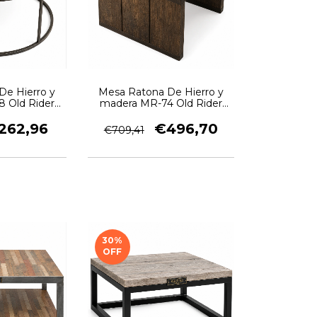
De Hierro y
Mesa Ratona De Hierro y
 Old Rider
madera MR-74 Old Rider
ge
Garage
262,96
€496,70
€709,41
30
%
OFF