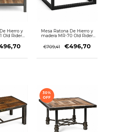
De Hierro y
Mesa Ratona De Hierro y
 Old Rider
madera MR-70 Old Rider
ge
Garage
496,70
€496,70
€709,41
30
%
OFF