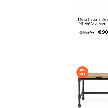
Mesa Ratona De
MR-69 Old Rider
€90
€1293,76
30
%
OFF