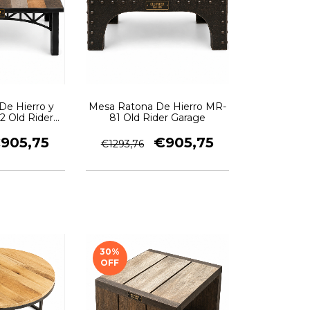
De Hierro y
Mesa Ratona De Hierro MR-
 Old Rider
81 Old Rider Garage
ge
905,75
€905,75
€1293,76
30
%
OFF