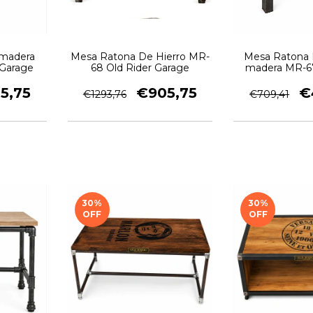
 madera
Mesa Ratona De Hierro MR-
Mesa Ratona 
 Garage
68 Old Rider Garage
madera MR-67
Gara
5,75
€905,75
€
€1293,76
€709,41
30
%
30
%
OFF
OFF