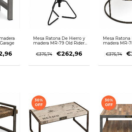
 madera
Mesa Ratona De Hierro y
Mesa Ratona 
 Garage
madera MR-79 Old Rider
madera MR-78
Garage
Gara
2,96
€262,96
€
€375,74
€375,74
30
%
30
%
OFF
OFF