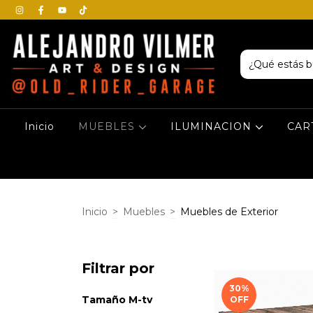
Inicio
MUEBLES
ILUMINACION
CAR
Inicio
>
Muebles
>
Muebles de Exterior
Filtrar por
30
%
Tamaño M-tv
OFF