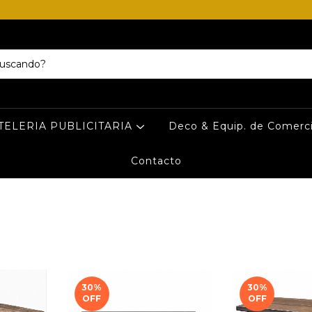
TELERIA PUBLICITARIA
Deco & Equip. de Comerc
Contacto
30
%
30
%
OFF
OFF