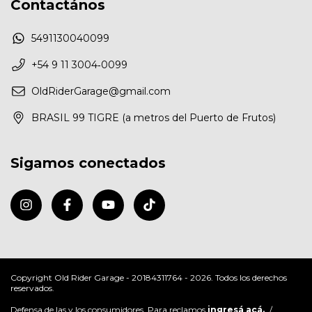
Contactános
5491130040099
‪+54 9 11 3004‑0099‬
OldRiderGarage@gmail.com
BRASIL 99 TIGRE (a metros del Puerto de Frutos)
Sigamos conectados
Copyright Old Rider Garage - 20184311764 - 2026. Todos los derechos
reservados.
Defensa de las y los consumidores. Para reclamos
ingresá acá.
/