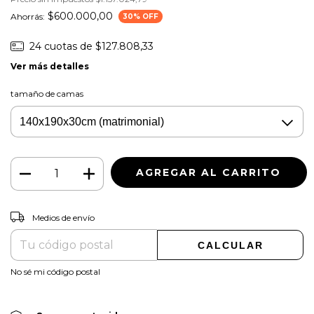
$600.000,00
Ahorrás:
30
% OFF
24
cuotas de
$127.808,33
Ver más detalles
tamaño de camas
CAMBIAR CP
Entregas para el CP:
Medios de envío
CALCULAR
No sé mi código postal