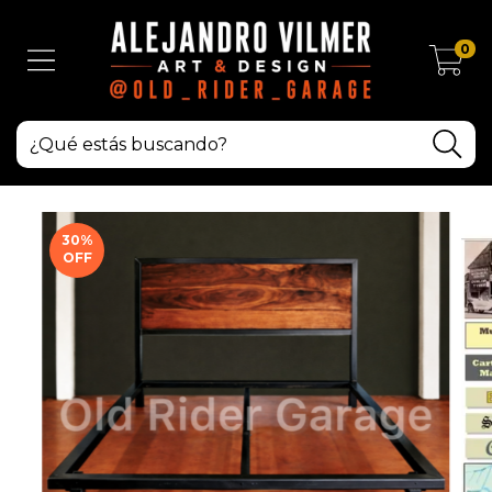
0
30
%
OFF