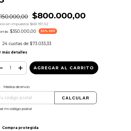
$800.000,00
.150.000,00
cio sin impuestos
$661.157,02
$350.000,00
rrás:
30
% OFF
24
cuotas de
$73.033,33
r más detalles
CAMBIAR CP
regas para el CP:
Medios de envío
CALCULAR
sé mi código postal
Compra protegida