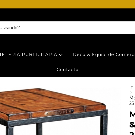
TELERIA PUBLICITARIA
Deco & Equip. de Comerc
Contacto
Ini
>
Me
25
M
&
2