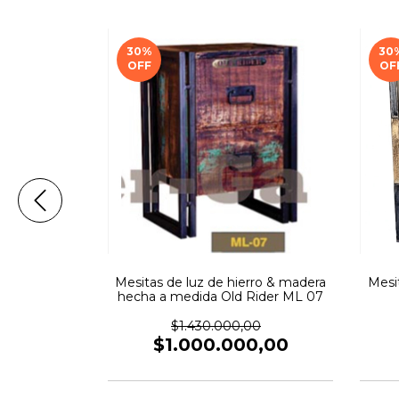
30
%
30
OFF
OF
rro & Madera
Mesitas de luz de hierro & madera
Mesi
 23
hecha a medida Old Rider ML 07
00
$1.430.000,00
,00
$1.000.000,00