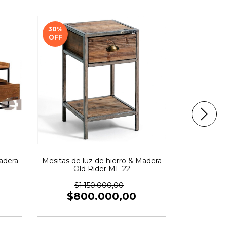
30
%
30
%
OFF
OFF
adera
Mesitas de luz de hierro & Madera
Mesitas de 
Old Rider ML 22
Ol
$1.150.000,00
$1
$800.000,00
$8