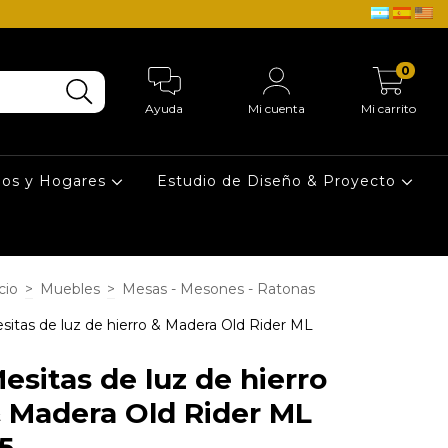
0
Ayuda
Mi cuenta
Mi carrito
ios у Hogares
Estudio de Diseño & Proyecto
cio
>
Muebles
>
Mesas - Mesones - Ratonas
sitas de luz de hierro & Madera Old Rider ML
esitas de luz de hierro
 Madera Old Rider ML
5